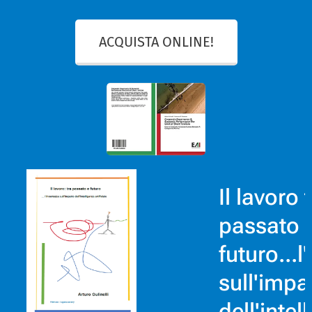
ACQUISTA ONLINE!
,
Il lavoro 
ne e
passato 
glianze
futuro...l
sull'impa
dell'intel