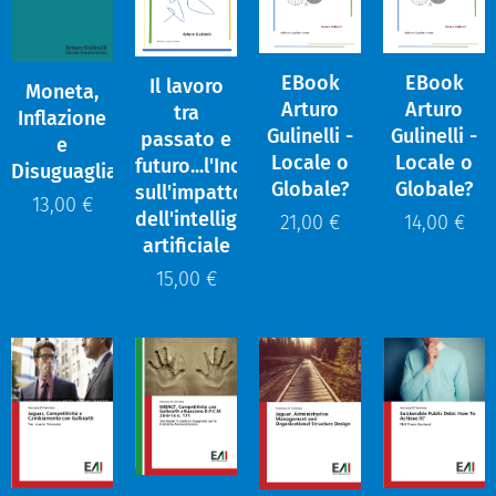
EBook
EBook
Il lavoro
Moneta,
Arturo
Arturo
tra
Inflazione
Gulinelli -
Gulinelli -
passato e
e
Locale o
Locale o
futuro...l'Incertezza
Disuguaglianze
Globale?
Globale?
sull'impatto
13,00
€
dell'intelligenzia
21,00
€
14,00
€
artificiale
15,00
€