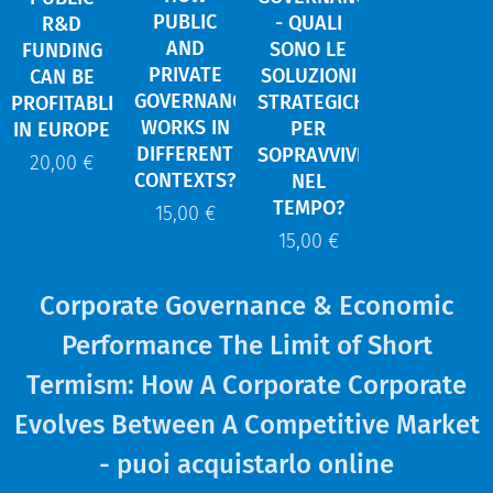
PUBLIC
- QUALI
R&D
AND
SONO LE
FUNDING
PRIVATE
SOLUZIONI
CAN BE
GOVERNANCE
STRATEGICHE
PROFITABLE
WORKS IN
PER
IN EUROPE
DIFFERENT
SOPRAVVIVERE
20,00
€
CONTEXTS?
NEL
TEMPO?
15,00
€
15,00
€
Corporate Governance & Economic
Performance The Limit of Short
Termism: How A Corporate Corporate
Evolves Between A Competitive Market
- puoi acquistarlo online