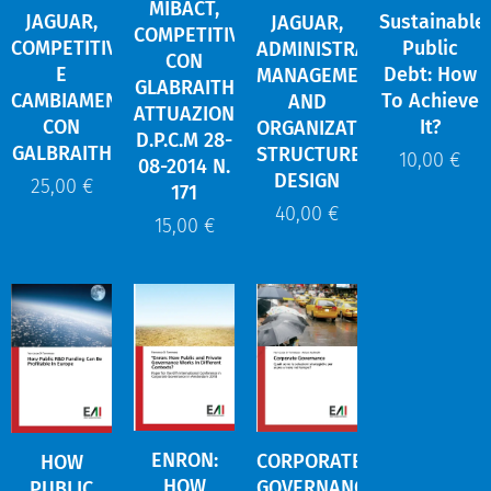
MIBACT,
JAGUAR,
Sustainable
JAGUAR,
COMPETITIVITA'
COMPETITIVITA'
Public
ADMINISTRATIVE
CON
E
Debt: How
MANAGEMENT
GLABRAITH
CAMBIAMENTO
To Achieve
AND
ATTUAZIONE
CON
It?
ORGANIZATIONAL
D.P.C.M 28-
GALBRAITH
STRUCTURE
10,00
€
08-2014 N.
DESIGN
25,00
€
171
40,00
€
15,00
€
ENRON:
CORPORATE
HOW
HOW
GOVERNANCE
PUBLIC