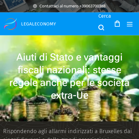
Contattaci al numero +39063700388
Cerca
LEGALECONOMY
Aiuti di Stato e vantaggi
fiscali nazionali: stesse
regole anche per le società
extra-Ue
18.03.2022
Rispondendo agli allarmi indirizzati a Bruxelles dai