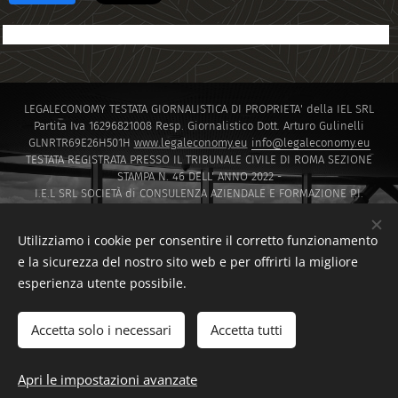
LEGALECONOMY TESTATA GIORNALISTICA DI PROPRIETA' della IEL SRL
Partita Iva 16296821008 Resp. Giornalistico Dott. Arturo Gulinelli
GLNRTR69E26H501H
www.legaleconomy.eu
info@legaleconomy.eu
TESTATA REGISTRATA PRESSO IL TRIBUNALE CIVILE DI ROMA SEZIONE
STAMPA N. 46 DELL' ANNO 2022 -
I.E.L SRL SOCIETÀ di CONSULENZA AZIENDALE E FORMAZIONE P.I.
16296821008 PEC
IELSRL2021@PEC.IT
I.E.L. SRL SOCIETÀ di Capitali ISCRITTA PRESSO LA CAMERA DI COMMERCIO
Utilizziamo i cookie per consentire il corretto funzionamento
DI ROMA SOCIETA' A RESPONSABILITA' LIMITATA NUMERO REA 1647601
e la sicurezza del nostro sito web e per offrirti la migliore
Via Montello 30 00195 Roma
esperienza utente possibile.
Sito creato da F.D.T CONSULTING di Francesco Di Tommaso
www.fdtconsulting.eu
Accetta solo i necessari
Accetta tutti
F.D.T. CONSULTING DI FRANCESCO DI TOMMASO
Cookies
Lingue
Apri le impostazioni avanzate
Italiano
English