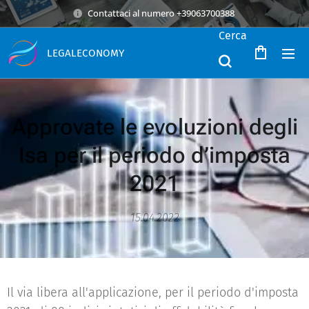
Contattaci al numero +39063700388
Cerca
LEGALECONOMY
Approvate le evoluzioni degli
Isa per il periodo d’imposta
2021
15.04.2022
Il via libera all'applicazione, per il periodo d'imposta