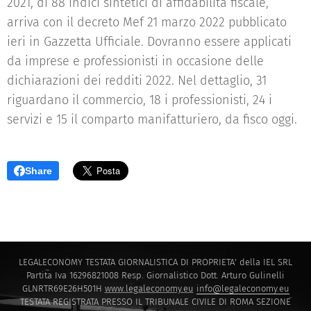
2021, di 88 indici sintetici di affidabilità fiscale,
arriva con il decreto Mef 21 marzo 2022 pubblicato
ieri in Gazzetta Ufficiale. Dovranno essere applicati
da imprese e professionisti in occasione delle
dichiarazioni dei redditi 2022. Nel dettaglio, 31
riguardano il commercio, 18 i professionisti, 24 i
servizi e 15 il comparto manifatturiero, da fisco oggi.
Share
LEGALECONOMY TESTATA GIORNALISTICA DI PROPRIETA' della IEL SRL
Partita Iva 16296821008 Resp. Giornalistico Dott. Arturo Gulinelli
GLNRTR69E26H501H
www.legaleconomy.eu
info@legaleconomy.eu
TESTATA REGISTRATA PRESSO IL TRIBUNALE CIVILE DI ROMA SEZIONE