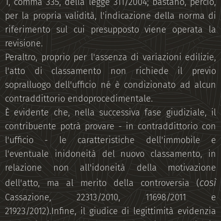
1, comma 335, della legge 311/2004; bastano, perciò,
per la propria validità, l'indicazione della norma di
riferimento sul cui presupposto viene operata la
revisione.
Peraltro, proprio per l'assenza di variazioni edilizie,
l'atto di classamento non richiede il previo
sopralluogo dell'ufficio né è condizionato ad alcun
contraddittorio endoprocedimentale.
È evidente che, nella successiva fase giudiziale, il
contribuente potrà provare - in contraddittorio con
l'ufficio - le caratteristiche dell'immobile e
l'eventuale inidoneità del nuovo classamento, in
relazione non all'idoneità della motivazione
così
dell'atto, ma al merito della controversia (
Cassazione, 22313/2010, 11698/2011 e
21923/2012).Infine, il giudice di legittimità evidenzia