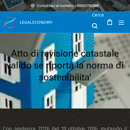
Contattaci al numero +39063700388
Cerca
LEGALECONOMY
Atto di revisione catastale
valido se riporta la norma di
sostenibilita'
12.01.2023
Con sentenza 21176 del 19 ottobre 2016, mutando il