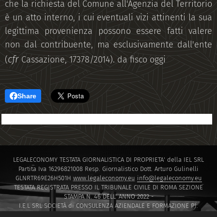
che la richiesta del Comune all'Agenzia del Territorio
è un atto interno, i cui eventuali vizi attinenti la sua
legittima provenienza possono essere fatti valere
non dal contribuente, ma esclusivamente dall'ente
cfr
(
Cassazione, 17378/2014). da fisco oggi
Share
LEGALECONOMY TESTATA GIORNALISTICA DI PROPRIETA' della IEL SRL
Partita Iva 16296821008 Resp. Giornalistico Dott. Arturo Gulinelli
GLNRTR69E26H501H
www.legaleconomy.eu
info@legaleconomy.eu
TESTATA REGISTRATA PRESSO IL TRIBUNALE CIVILE DI ROMA SEZIONE
STAMPA N. 46 DELL' ANNO 2022 -
I.E.L SRL SOCIETÀ di CONSULENZA AZIENDALE E FORMAZIONE P.I.
16296821008 PEC
IELSRL2021@PEC.IT