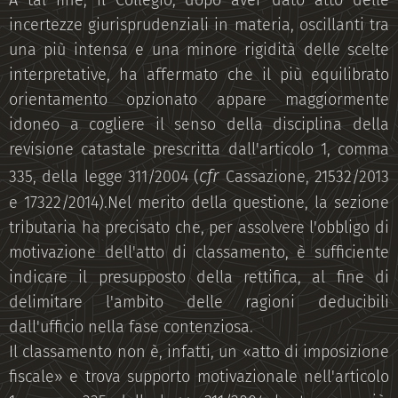
A tal fine, il Collegio, dopo aver dato atto delle
incertezze giurisprudenziali in materia, oscillanti tra
una più intensa e una minore rigidità delle scelte
interpretative, ha affermato che il più equilibrato
orientamento opzionato appare maggiormente
idoneo a cogliere il senso della disciplina della
revisione catastale prescritta dall'articolo 1, comma
cfr
335, della legge 311/2004 (
Cassazione, 21532/2013
e 17322/2014).Nel merito della questione, la sezione
tributaria ha precisato che, per assolvere l'obbligo di
motivazione dell'atto di classamento, è sufficiente
indicare il presupposto della rettifica, al fine di
delimitare l'ambito delle ragioni deducibili
dall'ufficio nella fase contenziosa.
Il classamento non è, infatti, un «atto di imposizione
fiscale» e trova supporto motivazionale nell'articolo