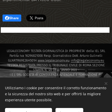
Share
LEGALECONOMY TESTATA GIORNALISTICA DI PROPRIETA' della IEL SRL
Partita Iva 16296821008 Resp. Giornalistico Dott. Arturo Gulinelli
GLNRTR69E26H501H
www.legaleconomy.eu
info@legaleconomy.eu
TESTATA REGISTRATA PRESSO IL TRIBUNALE CIVILE DI ROMA SEZIONE
STAMPA N. 46 DELL' ANNO 2022 -
I.E.L SRL SOCIETÀ di CONSULENZA AZIENDALE E FORMAZIONE P.I.
16296821008 PEC
IELSRL2021@PEC.IT
I.E.L. SRL SOCIETÀ di Capitali ISCRITTA PRESSO LA CAMERA DI COMMERCIO
Utilizziamo i cookie per consentire il corretto funzionamento
DI ROMA SOCIETA' A RESPONSABILITA' LIMITATA NUMERO REA 1647601
e la sicurezza del nostro sito web e per offrirti la migliore
Via Montello 30 00195 Roma
esperienza utente possibile.
Sito creato da F.D.T CONSULTING di Francesco Di Tommaso
www.fdtconsulting.eu