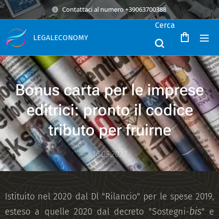
Contattaci al numero +39063700388
Cerca
LEGALECONOMY
Bonus carta per le imprese
editrici: pronto il codice
tributo per fruirne
16.05.2022
Istituito nel 2020 dal Dl "Rilancio" per le spese 2019,
bis
esteso a quelle 2020 dal decreto "Sostegni-
" e