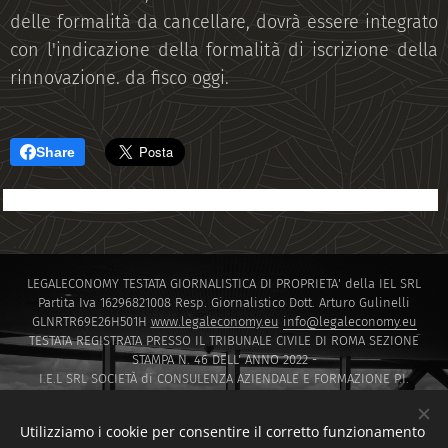
delle formalità da cancellare, dovrà essere integrato
con l'indicazione della formalità di iscrizione della
rinnovazione. da fisco oggi.
Share
LEGALECONOMY TESTATA GIORNALISTICA DI PROPRIETA' della IEL SRL
Partita Iva 16296821008 Resp. Giornalistico Dott. Arturo Gulinelli
GLNRTR69E26H501H
www.legaleconomy.eu
info@legaleconomy.eu
TESTATA REGISTRATA PRESSO IL TRIBUNALE CIVILE DI ROMA SEZIONE
STAMPA N. 46 DELL' ANNO 2022 -
I.E.L SRL SOCIETÀ di CONSULENZA AZIENDALE E FORMAZIONE P.I.
16296821008 PEC
IELSRL2021@PEC.IT
I.E.L. SRL SOCIETÀ di Capitali ISCRITTA PRESSO LA CAMERA DI COMMERCIO
Utilizziamo i cookie per consentire il corretto funzionamento
DI ROMA SOCIETA' A RESPONSABILITA' LIMITATA NUMERO REA 1647601