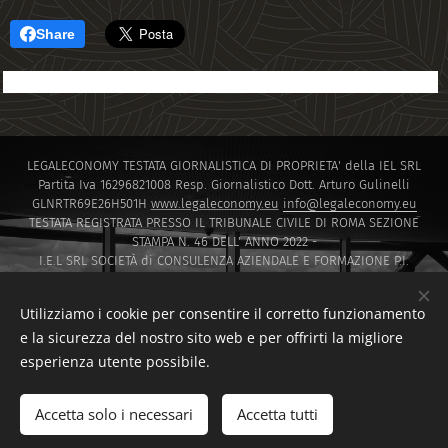
Share
LEGALECONOMY TESTATA GIORNALISTICA DI PROPRIETA' della IEL SRL
Partita Iva 16296821008 Resp. Giornalistico Dott. Arturo Gulinelli
GLNRTR69E26H501H
www.legaleconomy.eu
info@legaleconomy.eu
TESTATA REGISTRATA PRESSO IL TRIBUNALE CIVILE DI ROMA SEZIONE
STAMPA N. 46 DELL' ANNO 2022 -
I.E.L SRL SOCIETÀ di CONSULENZA AZIENDALE E FORMAZIONE P.I.
16296821008 PEC
IELSRL2021@PEC.IT
I.E.L. SRL SOCIETÀ di Capitali ISCRITTA PRESSO LA CAMERA DI COMMERCIO
Utilizziamo i cookie per consentire il corretto funzionamento
DI ROMA SOCIETA' A RESPONSABILITA' LIMITATA NUMERO REA 1647601
e la sicurezza del nostro sito web e per offrirti la migliore
Via Montello 30 00195 Roma
esperienza utente possibile.
Sito creato da F.D.T CONSULTING di Francesco Di Tommaso
www.fdtconsulting.eu
Accetta solo i necessari
Accetta tutti
F.D.T. CONSULTING DI FRANCESCO DI TOMMASO
Cookies