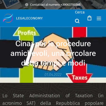
Contattaci al numero +39063700388
Cerca
LEGALECONOMY
Cina: per le procedure
amichevoli, una circolare
detta tempi e modi
01.04.2022
Lo State Administration of Taxation (in
acronimo SAT) della Repubblica popolare