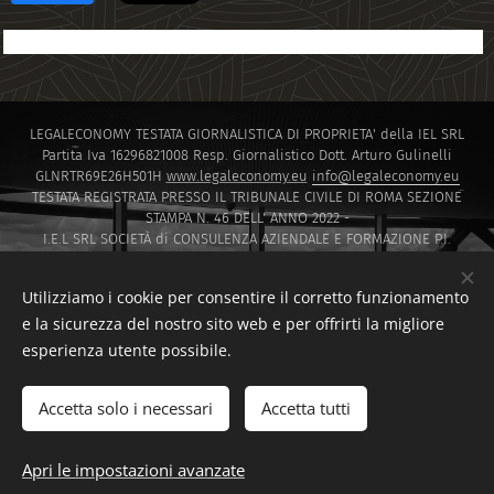
LEGALECONOMY TESTATA GIORNALISTICA DI PROPRIETA' della IEL SRL
Partita Iva 16296821008 Resp. Giornalistico Dott. Arturo Gulinelli
GLNRTR69E26H501H
www.legaleconomy.eu
info@legaleconomy.eu
TESTATA REGISTRATA PRESSO IL TRIBUNALE CIVILE DI ROMA SEZIONE
STAMPA N. 46 DELL' ANNO 2022 -
I.E.L SRL SOCIETÀ di CONSULENZA AZIENDALE E FORMAZIONE P.I.
16296821008 PEC
IELSRL2021@PEC.IT
I.E.L. SRL SOCIETÀ di Capitali ISCRITTA PRESSO LA CAMERA DI COMMERCIO
Utilizziamo i cookie per consentire il corretto funzionamento
DI ROMA SOCIETA' A RESPONSABILITA' LIMITATA NUMERO REA 1647601
e la sicurezza del nostro sito web e per offrirti la migliore
Via Montello 30 00195 Roma
esperienza utente possibile.
Sito creato da F.D.T CONSULTING di Francesco Di Tommaso
www.fdtconsulting.eu
Accetta solo i necessari
Accetta tutti
F.D.T. CONSULTING DI FRANCESCO DI TOMMASO
Cookies
Lingue
Apri le impostazioni avanzate
Italiano
English