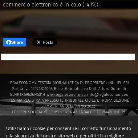
commercio elettronico è in calo (-4,1%).
Share
LEGALECONOMY TESTATA GIORNALISTICA DI PROPRIETA' della IEL SRL
Partita Iva 16296821008 Resp. Giornalistico Dott. Arturo Gulinelli
GLNRTR69E26H501H
www.legaleconomy.eu
info@legaleconomy.eu
TESTATA REGISTRATA PRESSO IL TRIBUNALE CIVILE DI ROMA SEZIONE
STAMPA N. 46 DELL' ANNO 2022 -
I.E.L SRL SOCIETÀ di CONSULENZA AZIENDALE E FORMAZIONE P.I.
16296821008 PEC
IELSRL2021@PEC.IT
I.E.L. SRL SOCIETÀ di Capitali ISCRITTA PRESSO LA CAMERA DI COMMERCIO
Utilizziamo i cookie per consentire il corretto funzionamento
DI ROMA SOCIETA' A RESPONSABILITA' LIMITATA NUMERO REA 1647601
e la sicurezza del nostro sito web e per offrirti la migliore