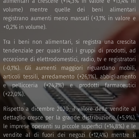
alimentari a crescere (+14,3% in valore e +13,4% in
volume) mentre quelle dei beni alimentari
registrano aumenti meno marcati (+3,1% in valore e
+0,2% in volume).
Tra i beni non alimentari, si registra una crescita
tendenziale per quasi tutti i gruppi di prodotti, ad
eccezione di elettrodomestici, radio, tv e registratori
(-0,1%). Gli aumenti maggiori riguardano mobili,
articoli tessili, arredamento (+26,1%), abbigliamento
e pellicceria (+24,7%) e prodotti farmaceutici
(+22,0%).
Rispetto a dicembre 2020, il valore delle vendite al
dettaglio cresce per la grande distribuzione (+5,9%),
le imprese operanti su piccole superfici (+14,8%) e le
vendite al di fuori dei negozi (+12,4%) mentre il