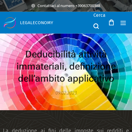
Contattaci al numero +39063700388
Cerca
LEGALECONOMY
Deducibilità attività
immateriali, definizione
dell’ambito applicati
vo
09.02.2023
La deduzione ai fini delle imposte sui redditi e