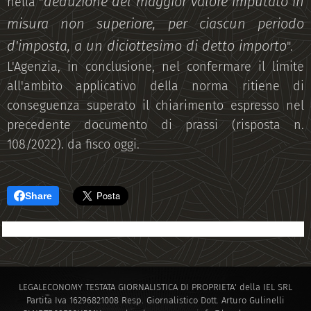
deduzione del maggior valore imputato in
nella "
misura non superiore, per ciascun periodo
d'imposta, a un diciottesimo di detto importo
".
L'Agenzia, in conclusione, nel confermare il limite
all'ambito applicativo della norma ritiene di
conseguenza superato il chiarimento espresso nel
precedente documento di prassi (risposta n.
108/2022). da fisco oggi.
Share
LEGALECONOMY TESTATA GIORNALISTICA DI PROPRIETA' della IEL SRL
Partita Iva 16296821008 Resp. Giornalistico Dott. Arturo Gulinelli