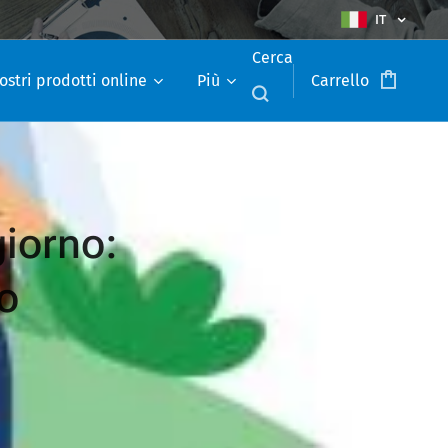
IT
Cerca
ostri prodotti online
Più
Carrello
giorno:
o