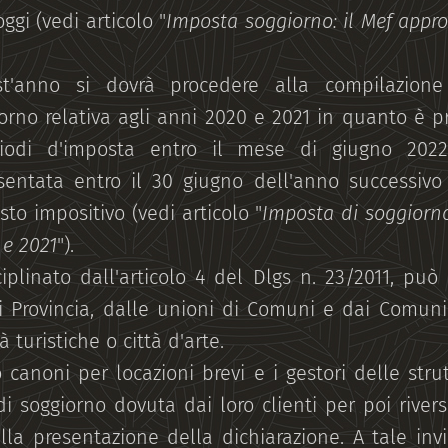
ggi (vedi articolo "
Imposta soggiorno: il Mef appro
st'anno si dovrà procedere alla compilazione
orno relativa agli anni 2020 e 2021 in quanto è p
iodi d'imposta entro il mese di giugno 2022
sentata entro il 30 giugno dell'anno successivo
sto impositivo (vedi articolo "
Imposta di soggiorno
 e 2021
").
sciplinato dall'articolo 4 del Dlgs n. 23/2011, può
Provincia, dalle unioni di Comuni e dai Comuni 
à turistiche o città d'arte.
canoni per locazioni brevi e i gestori delle stru
di soggiorno dovuta dai loro clienti per poi rivers
la presentazione della dichiarazione. A tale in