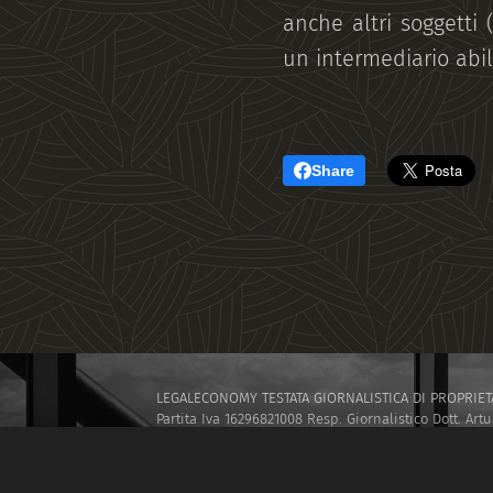
anche altri soggetti 
un intermediario abil
Share
LEGALECONOMY TESTATA GIORNALISTICA DI PROPRIETA'
Partita Iva 16296821008 Resp. Giornalistico Dott. Artu
GLNRTR69E26H501H
www.legaleconomy.eu
info@leg
TESTATA REGISTRATA PRESSO IL TRIBUNALE CIVILE DI
I.E.L SRL SOCIETÀ di CONSULENZA AZIENDALE E FORM