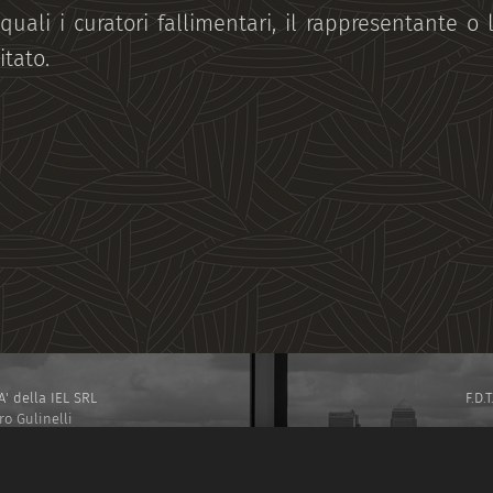
(quali i curatori fallimentari, il rappresentante o 
itato.
 della IEL SRL
F.D
ro Gulinelli
aleconomy.eu
 ROMA SEZIONE STAMPA N. 46 DELL' ANNO 2022 -
AZIONE P.I. 16296821008 PEC
IELSRL2021@PEC.IT