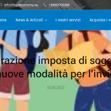
info@legaleconomy.eu
+39063700388
ome
News & Articoli
I nostri servizi
Acquista i n
razione imposta di sog
nuove modalità per l’invi
15.06.2022