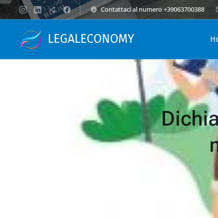
Contattaci al numero +39063700388
LEGALECONOMY
H
Dichia