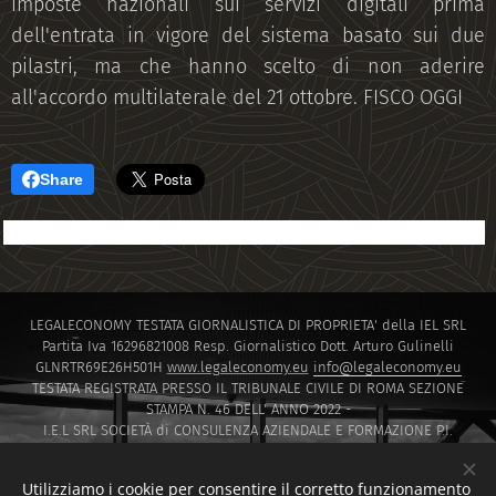
imposte nazionali sui servizi digitali prima
dell'entrata in vigore del sistema basato sui due
pilastri, ma che hanno scelto di non aderire
all'accordo multilaterale del 21 ottobre. FISCO OGGI
Share
LEGALECONOMY TESTATA GIORNALISTICA DI PROPRIETA' della IEL SRL
Partita Iva 16296821008 Resp. Giornalistico Dott. Arturo Gulinelli
GLNRTR69E26H501H
www.legaleconomy.eu
info@legaleconomy.eu
TESTATA REGISTRATA PRESSO IL TRIBUNALE CIVILE DI ROMA SEZIONE
STAMPA N. 46 DELL' ANNO 2022 -
I.E.L SRL SOCIETÀ di CONSULENZA AZIENDALE E FORMAZIONE P.I.
16296821008 PEC
IELSRL2021@PEC.IT
I.E.L. SRL SOCIETÀ di Capitali ISCRITTA PRESSO LA CAMERA DI COMMERCIO
Utilizziamo i cookie per consentire il corretto funzionamento