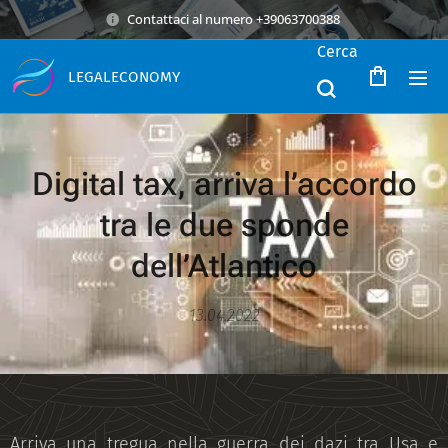
Contattaci al numero +39063700388
Cerca
LEGALECONOMY
Digital tax, arriva l’accordo
tra le due sponde
dell’Atlantico
13.04.2022
Arriva una tregua nella guerra dei dazi tra Usa e