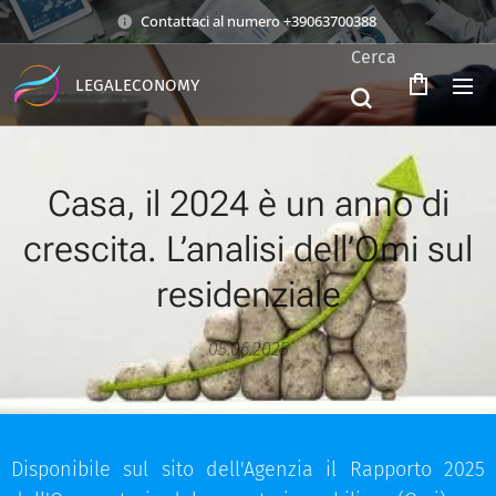
Contattaci al numero +39063700388
Cerca
LEGALECONOMY
Casa, il 2024 è un anno di
crescita. L’analisi dell’Omi sul
residenziale
05.06.2025
Disponibile sul sito dell'Agenzia il Rapporto 2025