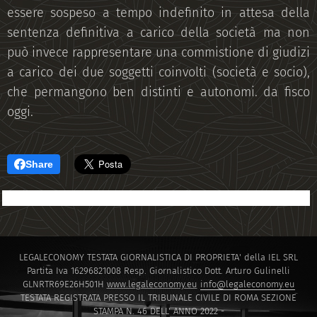
essere sospeso a tempo indefinito in attesa della
sentenza definitiva a carico della società ma non
può invece rappresentare una commistione di giudizi
a carico dei due soggetti coinvolti (società e socio),
che permangono ben distinti e autonomi. da fisco
oggi.
Share
LEGALECONOMY TESTATA GIORNALISTICA DI PROPRIETA' della IEL SRL
Partita Iva 16296821008 Resp. Giornalistico Dott. Arturo Gulinelli
GLNRTR69E26H501H
www.legaleconomy.eu
info@legaleconomy.eu
TESTATA REGISTRATA PRESSO IL TRIBUNALE CIVILE DI ROMA SEZIONE
STAMPA N. 46 DELL' ANNO 2022 -