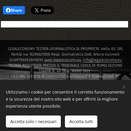
Share
LEGALECONOMY TESTATA GIORNALISTICA DI PROPRIETA' della IEL SRL
Partita Iva 16296821008 Resp. Giornalistico Dott. Arturo Gulinelli
GLNRTR69E26H501H
www.legaleconomy.eu
info@legaleconomy.eu
TESTATA REGISTRATA PRESSO IL TRIBUNALE CIVILE DI ROMA SEZIONE
STAMPA N. 46 DELL' ANNO 2022 -
I.E.L SRL SOCIETÀ di CONSULENZA AZIENDALE E FORMAZIONE P.I.
16296821008 PEC
IELSRL2021@PEC.IT
I.E.L. SRL SOCIETÀ di Capitali ISCRITTA PRESSO LA CAMERA DI COMMERCIO
Utilizziamo i cookie per consentire il corretto funzionamento
DI ROMA SOCIETA' A RESPONSABILITA' LIMITATA NUMERO REA 1647601
e la sicurezza del nostro sito web e per offrirti la migliore
Via Montello 30 00195 Roma
esperienza utente possibile.
Sito creato da F.D.T CONSULTING di Francesco Di Tommaso
www.fdtconsulting.eu
Accetta solo i necessari
Accetta tutti
F.D.T. CONSULTING DI FRANCESCO DI TOMMASO
Cookies