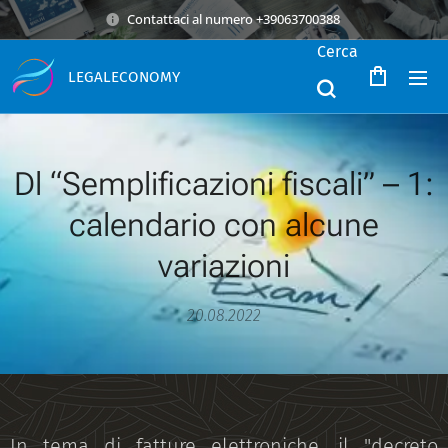
Contattaci al numero +39063700388
Cerca
LEGALECONOMY
Dl “Semplificazioni fiscali” – 1:
calendario con alcune
variazioni
20.08.2022
In tema di fatture elettroniche, il "decreto