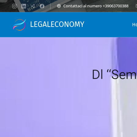
Contattaci al numero +39063700388
LEGALECONOMY
H
Dl “Semp