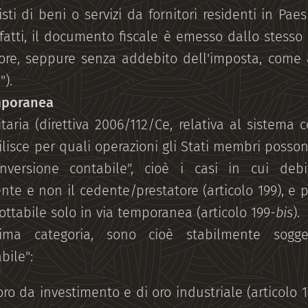
sti di beni o servizi da fornitori residenti in Pae
fatti, il documento fiscale è emesso dallo stesso
tore, seppure senza addebito dell'imposta, come
").
emporanea
aria (direttiva 2006/112/Ce, relativa al sistema
ilisce per quali operazioni gli Stati membri posso
'"inversione contabile", cioè i casi in cui deb
te e non il cedente/prestatore (articolo 199), e pe
ttabile solo in via temporanea (articolo 199-
bis
).
rima categoria, sono cioè stabilmente sogg
bile":
 oro da investimento e di oro industriale (articolo