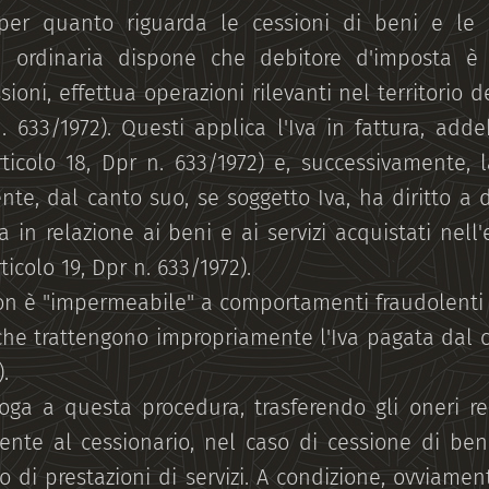
per quanto riguarda le cessioni di beni e le p
a ordinaria dispone che debitore d'imposta è c
sioni, effettua operazioni rilevanti nel territorio de
633/1972). Questi applica l'Iva in fattura, addeb
rticolo 18, Dpr n. 633/1972) e, successivamente, la
te, dal canto suo, se soggetto Iva, ha diritto a 
 in relazione ai beni e ai servizi acquistati nell'
ticolo 19, Dpr n. 633/1972).
non è "impermeabile" a comportamenti fraudolenti 
 che trattengono impropriamente l'Iva pagata dal c
.
ga a questa procedura, trasferendo gli oneri rela
ente al cessionario, nel caso di cessione di beni
 di prestazioni di servizi. A condizione, ovviament