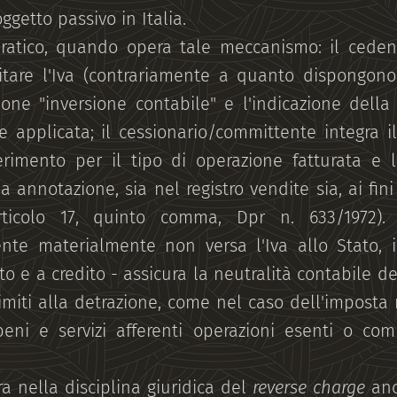
ggetto passivo in Italia.
pratico, quando opera tale meccanismo: il ceden
tare l'Iva (contrariamente a quanto dispongono 
ione "inversione contabile" e l'indicazione della
e applicata; il cessionario/committente integra 
ferimento per il tipo di operazione fatturata e 
annotazione, sia nel registro vendite sia, ai fini
articolo 17, quinto comma, Dpr n. 633/1972). 
ente materialmente non versa l'Iva allo Stato, 
ito e a credito - assicura la neutralità contabile d
miti alla detrazione, come nel caso dell'imposta r
 beni e servizi afferenti operazioni esenti o c
a nella disciplina giuridica del
reverse charge
anc