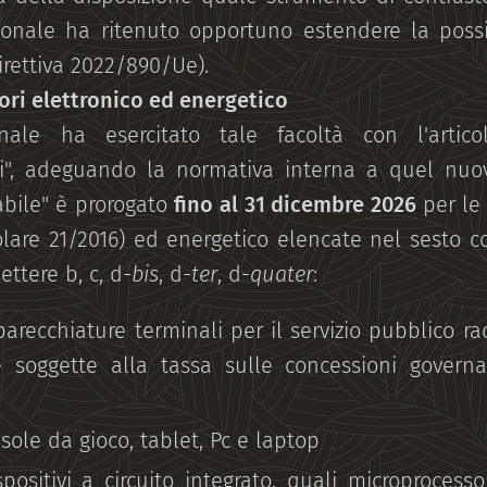
unionale ha ritenuto opportuno estendere la possi
direttiva 2022/890/Ue).
tori elettronico ed energetico
ionale ha esercitato tale facoltà con l'artic
ali", adeguando la normativa interna a quel nuo
abile" è prorogato
fino al 31 dicembre 2026
per le
colare 21/2016) ed energetico elencate nel sesto c
ettere b, c, d-
bis
, d-
ter
, d-
quater
:
parecchiature terminali per il servizio pubblico ra
 soggette alla tassa sulle concessioni governat
sole da gioco, tablet, Pc e laptop
spositivi a circuito integrato, quali microprocesso