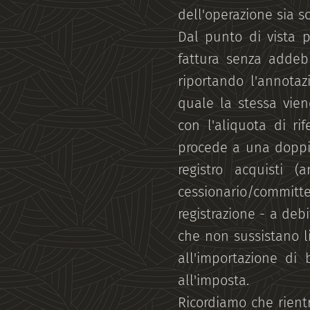
dell'operazione sia so
Dal punto di vista 
fattura senza addebi
riportando l'annotaz
quale la stessa vien
con l'aliquota di ri
procede a una doppia 
registro acquisti (
cessionario/committ
registrazione - a deb
che non sussistano li
all'importazione di
all'imposta.
Ricordiamo che rientr