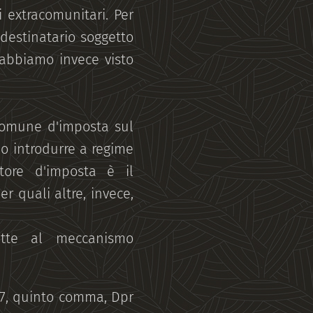
si extracomunitari. Per
 destinatario soggetto
 abbiamo invece visto
 comune d'imposta sul
no introdurre a regime
itore d'imposta è il
r quali altre, invece,
ette al meccanismo
 17, quinto comma, Dpr