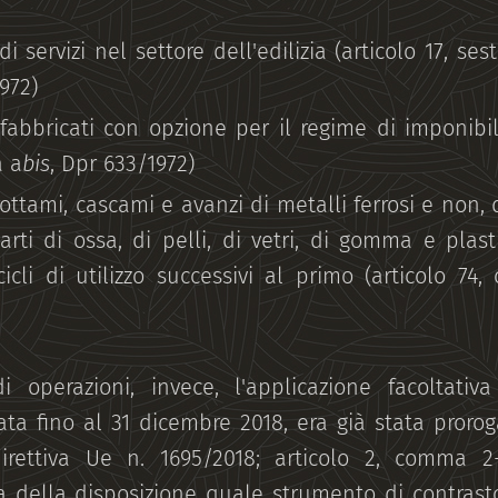
di servizi nel settore dell'edilizia (articolo 17, s
972)
 fabbricati con opzione per il regime di imponibili
a a
bis
, Dpr 633/1972)
rottami, cascami e avanzi di metalli ferrosi e non,
carti di ossa, di pelli, di vetri, di gomma e pla
cicli di utilizzo successivi al primo (articolo 7
di operazioni, invece, l'applicazione facoltati
ata fino al 31 dicembre 2018, era già stata proro
 direttiva Ue n. 1695/2018; articolo 2, comma 2
ia della disposizione quale strumento di contrast