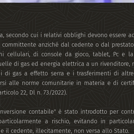
va, secondo cui i relativi obblighi devono essere 
o committente anziché dal cedente o dal prestator
ni cellulari, di console da gioco, tablet, Pc e la
uelle di gas ed energia elettrica a un rivenditore,
 di gas a effetto serra e i trasferimenti di altre 
si alle norme comunitarie in materia e di certifi
articolo 22, Dl n. 73/2022).
nversione contabile" è stato introdotto per contr
particolarmente a rischio, evitando in particola
e il cedente, illecitamente, non versa allo Stato.