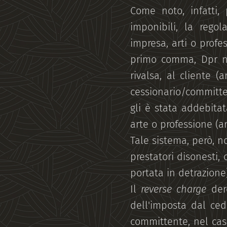
Come noto, infatti, 
imponibili, la regol
impresa, arti o profes
primo comma, Dpr n. 
rivalsa, al cliente (a
cessionario/committen
gli è stata addebitata
arte o professione (ar
Tale sistema, però, 
prestatori disonesti,
portata in detrazione)
Il
reverse charge
dero
dell'imposta dal ced
committente, nel caso