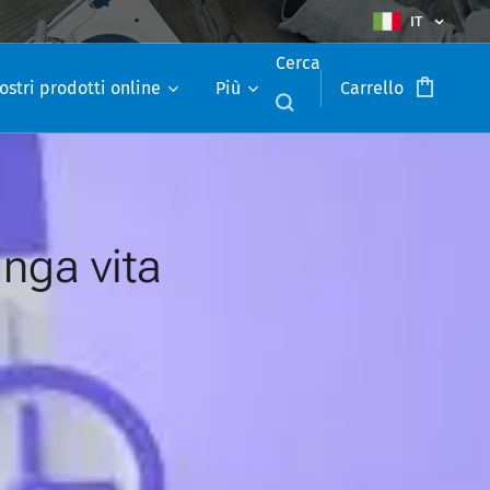
IT
Cerca
ostri prodotti online
Più
Carrello
unga vita