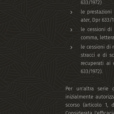
633/1972)
le prestazioni 
a
ter
, Dpr 633/1
le cessioni di
comma, letter
le cessioni di 
stracci e di s
recuperati ai 
633/1972).
Per un'altra serie 
inizialmente autorizz
scorso (articolo 1,
Considerata l'efficac