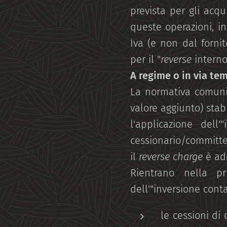
prevista per gli acqui
queste operazioni, in
Iva (e non dal forni
per il "
reverse
interno
A regime o in via t
La normativa comunit
valore aggiunto) stab
l'applicazione dell
cessionario/committen
il
reverse charge
è ado
Rientrano nella p
dell'"inversione conta
le cessioni di