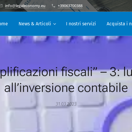
info@legaleconomy.eu
+39063700388
ome
News & Articoli
I nostri servizi
Acquista i n
lificazioni fiscali” – 3: l
all’inversione contabile
31.03.2023