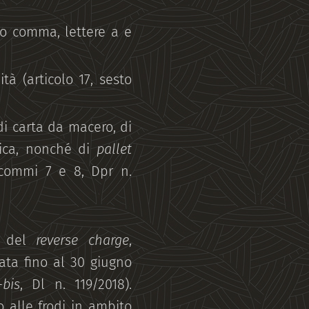
esto comma, lettere a e
tà (articolo 17, sesto
 di carta da macero, di
stica, nonché di
pallet
4, commi 7 e 8, Dpr n.
va del
reverse charge
,
gata fino al 30 giugno
-
bis
, Dl n. 119/2018).
o alle frodi in ambito