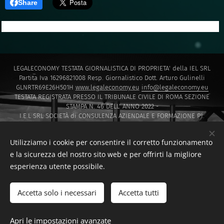
Share
LEGALECONOMY TESTATA GIORNALISTICA DI PROPRIETA' della IEL SRL
Partita Iva 16296821008 Resp. Giornalistico Dott. Arturo Gulinelli
GLNRTR69E26H501H
www.legaleconomy.eu
info@legaleconomy.eu
TESTATA REGISTRATA PRESSO IL TRIBUNALE CIVILE DI ROMA SEZIONE
STAMPA N. 46 DELL' ANNO 2022 -
I.E.L SRL SOCIETÀ di CONSULENZA AZIENDALE E FORMAZIONE P.I.
16296821008 PEC
IELSRL2021@PEC.IT
I.E.L. SRL SOCIETÀ di Capitali ISCRITTA PRESSO LA CAMERA DI COMMERCIO
Utilizziamo i cookie per consentire il corretto funzionamento
DI ROMA SOCIETA' A RESPONSABILITA' LIMITATA NUMERO REA 1647601
e la sicurezza del nostro sito web e per offrirti la migliore
Via Montello 30 00195 Roma
esperienza utente possibile.
Sito creato da F.D.T CONSULTING di Francesco Di Tommaso
www.fdtconsulting.eu
Accetta solo i necessari
Accetta tutti
F.D.T. CONSULTING DI FRANCESCO DI TOMMASO
Cookies
Lingue
Apri le impostazioni avanzate
Italiano
English