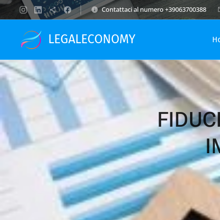
Contattaci al numero +39063700388
LEGALECONOMY
H
FIDUC
I