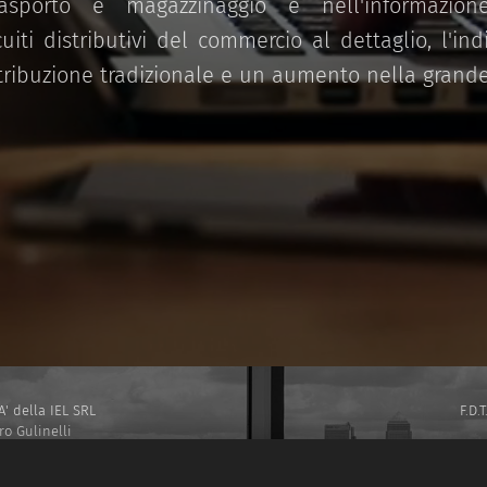
asporto e magazzinaggio e nell'informazion
uiti distributivi del commercio al dettaglio, l'indi
tribuzione tradizionale e un aumento nella grande
 della IEL SRL
F.D
ro Gulinelli
aleconomy.eu
 ROMA SEZIONE STAMPA N. 46 DELL' ANNO 2022 -