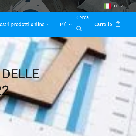
IT
Cerca
ostri prodotti online
Più
Carrello
 DELLE
22