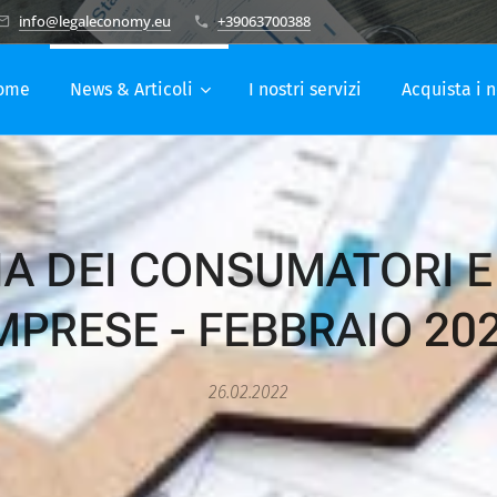
info@legaleconomy.eu
+39063700388
ome
News & Articoli
I nostri servizi
Acquista i n
IA DEI CONSUMATORI E
MPRESE - FEBBRAIO 20
26.02.2022