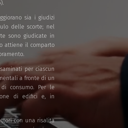
).
giorano sia i giudizi
ulo delle scorte; nel
rte sono giudicate in
o attiene il comparto
ioramento.
esaminati per ciascun
entali a fronte di un
 di consumo. Per le
one di edifici e, in
ettori con una risalita