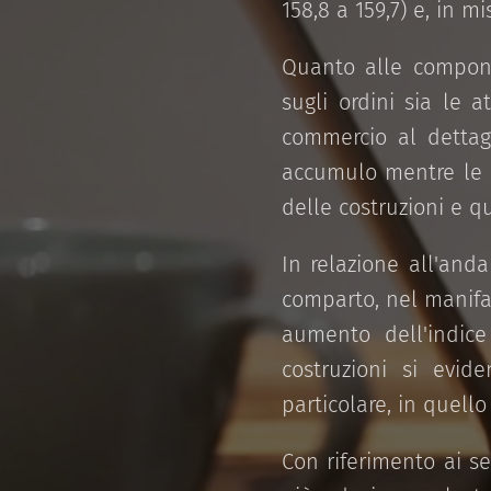
158,8 a 159,7) e, in m
Quanto alle componen
sugli ordini sia le 
commercio al dettagl
accumulo mentre le a
delle costruzioni e q
In relazione all'and
comparto, nel manifa
aumento dell'indic
costruzioni si evid
particolare, in quello
Con riferimento ai ser