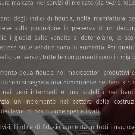
isura marcata, nei servizi di mercato (da 94,9 a 100,5
ti degli indici di fiducia, nella manifattura peg
attese sulla produzione in presenza di un decum
io i giudizi sulle vendite si deteriorano, le sco
ttese sulle vendite sono in aumento. Per quant
uello dei servizi, tutte le componenti sono in migl
amento della fiducia nei macrosettori produttivi 
tturiero si segnala una diminuzione nei beni strum
e nei beni intermedi e una stabilità nei beni
enzia un incremento nel settore della costruzi
 dei lavori di costruzione specializzati.
vizi, l'indice di fiducia aumenta in tutti i macros