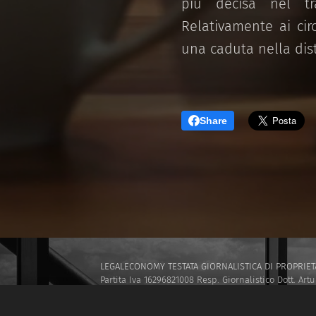
più decisa nel tr
Relativamente ai circ
una caduta nella dis
Share
LEGALECONOMY TESTATA GIORNALISTICA DI PROPRIETA'
Partita Iva 16296821008 Resp. Giornalistico Dott. Artu
GLNRTR69E26H501H
www.legaleconomy.eu
info@leg
TESTATA REGISTRATA PRESSO IL TRIBUNALE CIVILE DI