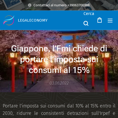
Contattaci al numero +39063700388
Cerca
LEGALECONOMY
Giappone, l’Fmi chiede di
portare l’imposta sui
consumi al 15%
03.06.2022
Portare l'imposta sui consumi dal 10% al 15% entro il
2030, ridurre le consistenti detrazioni sull'Irpef e