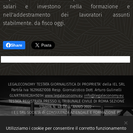
salari e investono nella formazione e
nell'addestramento dei lavoratori assunti
stabilmente. da fisco oggi.
Share
LEGALECONOMY TESTATA GIORNALISTICA DI PROPRIETA' della IEL SRL
Partita Iva 16296821008 Resp. Giornalistico Dott. Arturo Gulinelli
GLNRTR69E26H501H
www.legaleconomy.eu
info@legaleconomy.eu
TESTATA REGISTRATA PRESSO IL TRIBUNALE CIVILE DI ROMA SEZIONE
STAMPA N. 46 DELL' ANNO 2022 -
I.E.L SRL SOCIETÀ di CONSULENZA AZIENDALE E FORMAZIONE P.I.
16296821008 PEC
IELSRL2021@PEC.IT
I.E.L. SRL SOCIETÀ di Capitali ISCRITTA PRESSO LA CAMERA DI COMMERCIO
Utilizziamo i cookie per consentire il corretto funzionamento
DI ROMA SOCIETA' A RESPONSABILITA' LIMITATA NUMERO REA 1647601