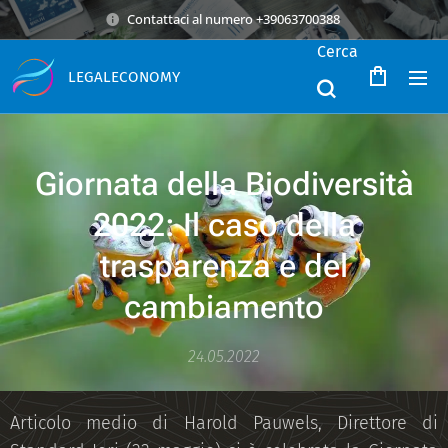
Contattaci al numero +39063700388
Cerca
LEGALECONOMY
Giornata della Biodiversità
2022: Il caso della
trasparenza e del
cambiamento
24.05.2022
Articolo medio di Harold Pauwels, Direttore di