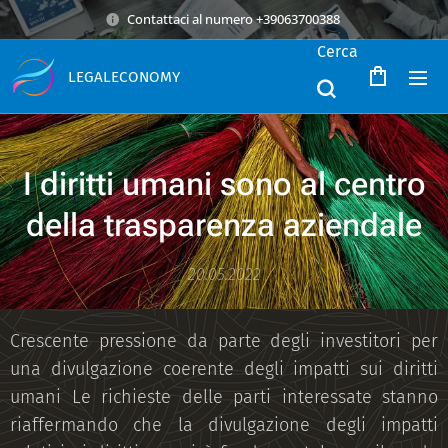
Contattaci al numero +39063700388
Cerca
LEGALECONOMY
I diritti umani sono al centro
della trasparenza aziendale
20.05.2022
Crescente pressione da parte degli investitori per
una divulgazione coerente degli impatti sui diritti
umani Le richieste delle parti interessate stanno
riaffermando che la divulgazione degli impatti