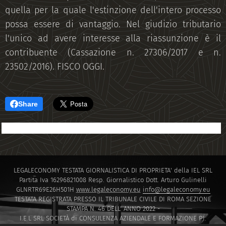
quella per la quale l'estinzione dell'intero processo
possa essere di vantaggio. Nel giudizio tributario
l'unico ad avere interesse alla riassunzione è il
contribuente (Cassazione n. 27306/2017 e n.
23502/2016). FISCO OGGI.
Share
LEGALECONOMY TESTATA GIORNALISTICA DI PROPRIETA' della IEL SRL
Partita Iva 16296821008 Resp. Giornalistico Dott. Arturo Gulinelli
GLNRTR69E26H501H
www.legaleconomy.eu
info@legaleconomy.eu
TESTATA REGISTRATA PRESSO IL TRIBUNALE CIVILE DI ROMA SEZIONE
STAMPA N. 46 DELL' ANNO 2022 -
I.E.L SRL SOCIETÀ di CONSULENZA AZIENDALE E FORMAZIONE P.I.