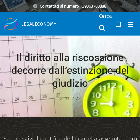
Contattaci al numero +39063700388
Cerca
LEGALECONOMY
Il diritto alla riscossione
decorre dall’estinzione del
giudizio
23.11.2022
È tempestiva la notifica della cartella avvenuta entro