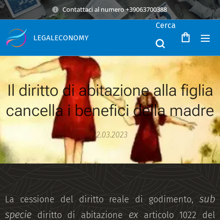
Contattaci al numero +39063700388
Cerca
LEGALECONOMY
Il diritto di abitazione alla figlia
cancella i benefici della madre
22.03.2023
sub
La cessione del diritto reale di godimento,
specie
ex
diritto di abitazione
articolo 1022 del