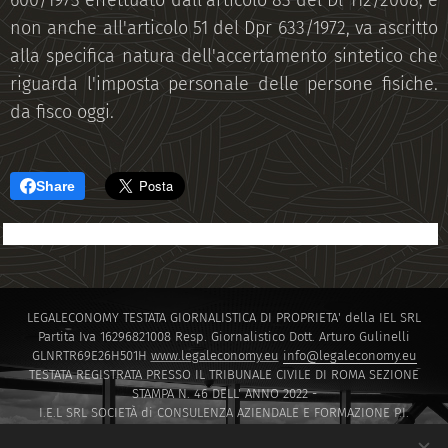
600/1973 effettuato dall'articolo 83 del Dl 112/2008, e
non anche all'articolo 51 del Dpr 633/1972, va ascritto
alla specifica natura dell'accertamento sintetico che
riguarda l'imposta personale delle persone fisiche.
da fisco oggi.
Share
LEGALECONOMY TESTATA GIORNALISTICA DI PROPRIETA' della IEL SRL
Partita Iva 16296821008 Resp. Giornalistico Dott. Arturo Gulinelli
GLNRTR69E26H501H
www.legaleconomy.eu
info@legaleconomy.eu
TESTATA REGISTRATA PRESSO IL TRIBUNALE CIVILE DI ROMA SEZIONE
STAMPA N. 46 DELL' ANNO 2022 -
I.E.L SRL SOCIETÀ di CONSULENZA AZIENDALE E FORMAZIONE P.I.
16296821008 PEC
IELSRL2021@PEC.IT