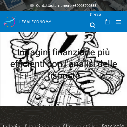
Contattaci al numero +39063700388
Cerca
LEGALECONOMY
Indagini finanziarie più
efficienti con l'analisi delle
risposte
24.05.2022
Fascicolo
Indagini finanziarie con filtro selettivo. "