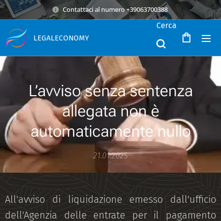
Contattaci al numero +39063700388
Cerca
LEGALECONOMY
L’avviso senza sentenza
allegata non è
automaticamente nullo
21.01.2025
All'avviso di liquidazione emesso dall'ufficio
dell'Agenzia delle entrate per il pagamento