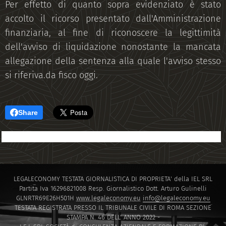
Per effetto di quanto sopra evidenziato è stato
accolto il ricorso presentato dall'Amministrazione
finanziaria, al fine di riconoscere la legittimità
dell'avviso di liquidazione nonostante la mancata
allegazione della sentenza alla quale l'avviso stesso
si riferiva.da fisco oggi.
Share
LEGALECONOMY TESTATA GIORNALISTICA DI PROPRIETA' della IEL SRL
Partita Iva 16296821008 Resp. Giornalistico Dott. Arturo Gulinelli
GLNRTR69E26H501H
www.legaleconomy.eu
info@legaleconomy.eu
TESTATA REGISTRATA PRESSO IL TRIBUNALE CIVILE DI ROMA SEZIONE
STAMPA N. 46 DELL' ANNO 2022 -