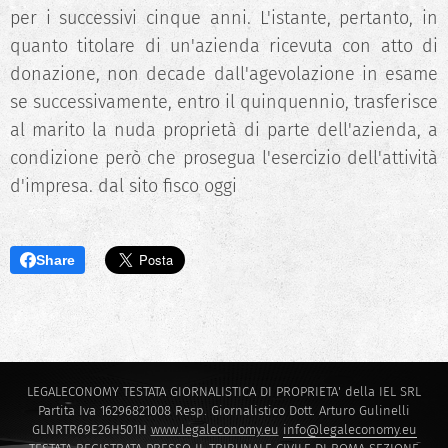
per i successivi cinque anni. L'istante, pertanto, in
quanto titolare di un'azienda ricevuta con atto di
donazione, non decade dall'agevolazione in esame
se successivamente, entro il quinquennio, trasferisce
al marito la nuda proprietà di parte dell'azienda, a
condizione però che prosegua l'esercizio dell'attività
d'impresa. dal sito fisco oggi
Share
LEGALECONOMY TESTATA GIORNALISTICA DI PROPRIETA' della IEL SRL
Partita Iva 16296821008 Resp. Giornalistico Dott. Arturo Gulinelli
GLNRTR69E26H501H
www.legaleconomy.eu
info@legaleconomy.eu