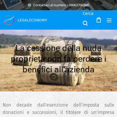
Contattaci al numero +39063700388
Cerca
LEGALECONOMY
L
a cessione della nuda
proprietà non fa perdere i
benefici all’aziend
a
07.03.2022
Non decade dall'esenzione dell'imposta sulle
donazioni e successioni, il titolare di un'impresa