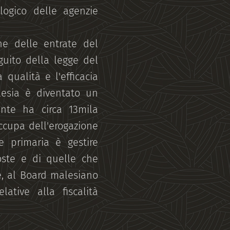
ologico delle agenzie
one delle entrate del
eguito della legge del
qualità e l'efficacia
alesia è diventato un
te ha circa 13mila
 occupa dell'erogazione
ne primaria è gestire
poste e di quelle che
re, al Board malesiano
ative alla fiscalità