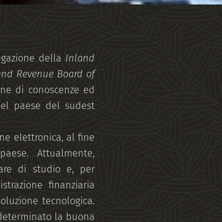
legazione della
Inland
and Revenue Board of
ione di conoscenze ed
 nel paese del sudest
ne elettronica, al fine
 paese. Attualmente,
are di studio e, per
strazione finanziaria
oluzione tecnologica.
o determinato la buona