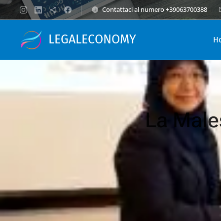
Contattaci al numero +39063700388
LEGALECONOMY
H
La Males