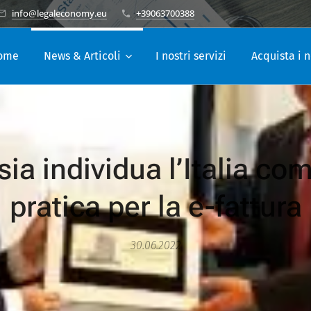
info@legaleconomy.eu
+39063700388
ome
News & Articoli
I nostri servizi
Acquista i n
ia individua l’Italia c
pratica per la e-fattura
30.06.2022