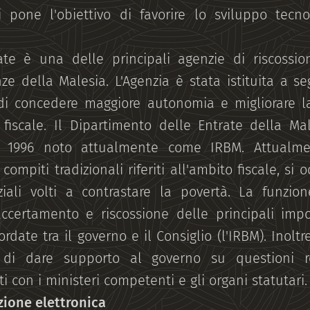
i pone l'obiettivo di favorire lo sviluppo tecn
ate è una delle principali agenzie di riscossi
ze della Malesia. L'Agenzia è stata istituita a s
 di concedere maggiore autonomia e migliorare la 
 fiscale. Il Dipartimento delle Entrate della M
1996 noto attualmente come IRBM. Attualmen
compiti tradizionali riferiti all'ambito fiscale, si
ziali volti a contrastare la povertà. La funzio
'accertamento e riscossione delle principali im
date tra il governo e il Consiglio (l'IRBM). Inolt
di dare supporto al governo su questioni rel
 con i ministeri competenti e gli organi statutari.
azione elettronica