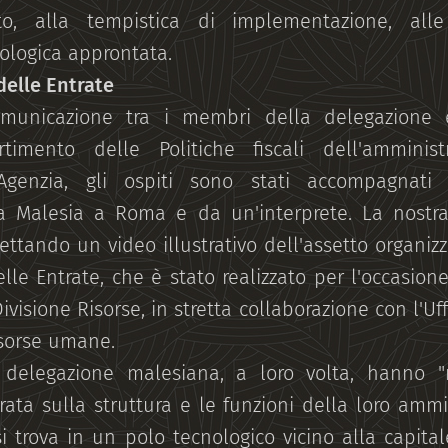
tto, alla tempistica di implementazione, alle
nologica approntata.
 delle Entrate
municazione tra i membri della delegazione e
rtimento delle Politiche fiscali dell'amminis
'Agenzia, gli ospiti sono stati accompagnati
la Malesia a Roma e da un'interprete. La nostr
iettando un video illustrativo dell'assetto organizz
lle Entrate, che è stato realizzato per l'occasione
ivisione Risorse, in stretta collaborazione con l'U
isorse umane.
 delegazione malesiana, a loro volta, hanno "
ata sulla struttura e le funzioni della loro ammin
si trova in un polo tecnologico vicino alla capit