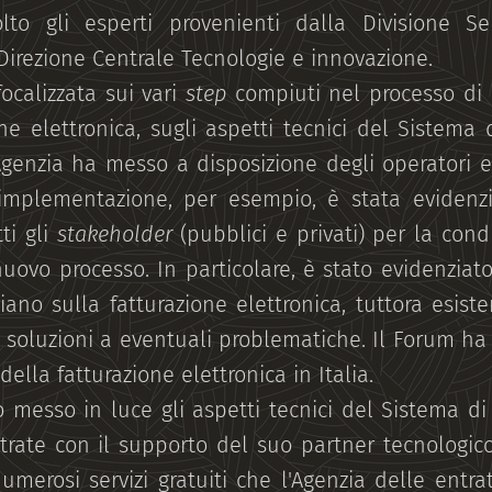
lto gli esperti provenienti dalla Divisione Ser
Direzione Centrale Tecnologie e innovazione.
focalizzata sui vari
step
compiuti nel processo di
ne elettronica, sugli aspetti tecnici del Sistema
l'Agenzia ha messo a disposizione degli operatori
 implementazione, per esempio, è stata evidenzi
ti gli
stakeholder
(pubblici e privati) per la cond
nuovo processo. In particolare, è stato evidenziat
ano sulla fatturazione elettronica, tuttora esist
e soluzioni a eventuali problematiche. Il Forum h
della fatturazione elettronica in Italia.
o messo in luce gli aspetti tecnici del Sistema di
ntrate con il supporto del suo partner tecnologic
numerosi servizi gratuiti che l'Agenzia delle entra