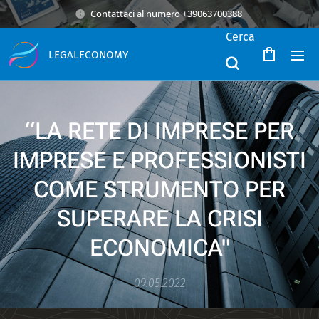
Contattaci al numero +39063700388
Cerca
LEGALECONOMY
“LA RETE DI IMPRESE PER
IMPRESE E PROFESSIONISTI
COME STRUMENTO PER
SUPERARE LA CRISI
ECONOMICA"
09.05.2022