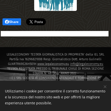
Share
LEGALECONOMY TESTATA GIORNALISTICA DI PROPRIETA' della IEL SRL
Partita Iva 16296821008 Resp. Giornalistico Dott. Arturo Gulinelli
GLNRTR69E26H501H
www.legaleconomy.eu
info@legaleconomy.eu
TESTATA REGISTRATA PRESSO IL TRIBUNALE CIVILE DI ROMA SEZIONE
STAMPA N. 46 DELL' ANNO 2022 -
I.E.L SRL SOCIETÀ di CONSULENZA AZIENDALE E FORMAZIONE P.I.
16296821008 PEC
IELSRL2021@PEC.IT
I.E.L. SRL SOCIETÀ di Capitali ISCRITTA PRESSO LA CAMERA DI COMMERCIO
Utilizziamo i cookie per consentire il corretto funzionamento
DI ROMA SOCIETA' A RESPONSABILITA' LIMITATA NUMERO REA 1647601
e la sicurezza del nostro sito web e per offrirti la migliore
Via Montello 30 00195 Roma
esperienza utente possibile.
Sito creato da F.D.T CONSULTING di Francesco Di Tommaso
www.fdtconsulting.eu