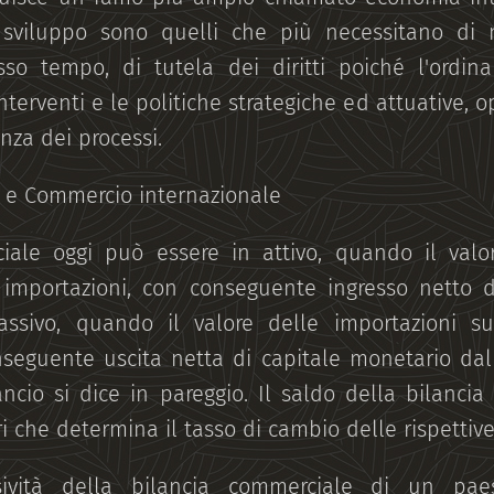
 sviluppo sono quelli che più necessitano di 
esso tempo, di tutela dei diritti poiché l'ordi
interventi e le politiche strategiche ed attuative, o
nza dei processi.
 e Commercio internazionale
iale oggi può essere in attivo, quando il valor
 importazioni, con conseguente ingresso netto d
assivo, quando il valore delle importazioni su
nseguente uscita netta di capitale monetario dal
lancio si dice in pareggio. Il saldo della bilanci
ri che determina il tasso di cambio delle rispetti
ssività della bilancia commerciale di un pa