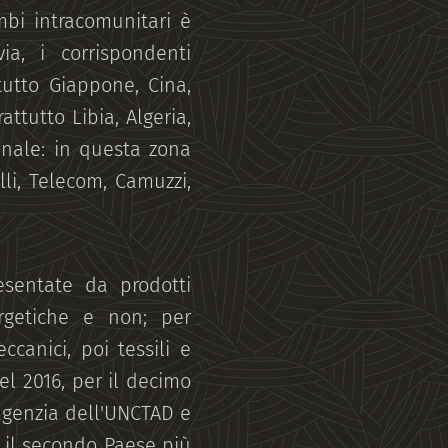
mbi intracomunitari è
a, i corrispondenti
ttutto Giappone, Cina,
attutto Libia, Algeria,
ionale: in questa zona
elli, Telecom, Camuzzi,
resentate da prodotti
rgetiche e non; per
canici, poi tessili e
el 2016, per il decimo
agenzia dell'UNCTAD e
a il secondo Paese più