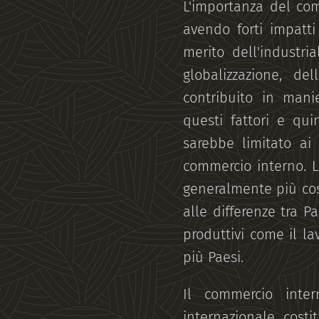
L'importanza del com
avendo forti impatti
merito dell'industri
globalizzazione, del
contribuito in mani
questi fattori e qu
sarebbe limitato ai 
commercio interno. L
generalmente più cost
alle differenze tra P
produttivi come il la
più Paesi.
Il commercio inte
internazionale, cost