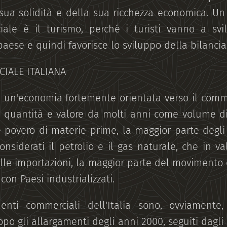
ua solidità e della sua ricchezza economica. Un 
ale è il turismo, perché i turisti vanno a svi
aese e quindi favorisce lo sviluppo della bilanci
IALE ITALIANA
è un'economia fortemente orientata verso il comme
 quantità e valore da molti anni come volume di
povero di materie prime, la maggior parte degl
onsiderati il petrolio e il gas naturale, che in 
lle importazioni, la maggior parte del movimento
con Paesi industrializzati.
denti commerciali dell'Italia sono, ovviamente
po gli allargamenti degli anni 2000, seguiti dagli a