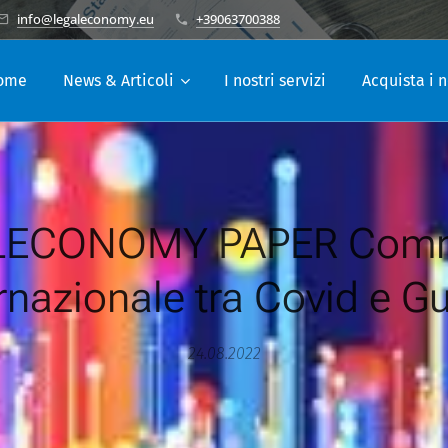
info@legaleconomy.eu
+39063700388
ome
News & Articoli
I nostri servizi
Acquista i n
LECONOMY PAPER Comm
rnazionale tra Covid e G
24.08.2022