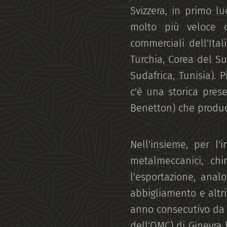
Svizzera, in primo l
molto più veloce d
commerciali dell'Ital
Turchia, Corea del Sud
Sudafrica, Tunisia). 
c'è una storica presen
Benetton) che produc
Nell'insieme, per l'
metalmeccanici, ch
l'esportazione, anal
abbigliamento e altri
anno consecutivo da 
dell'OMC) di Ginevra 