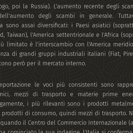
uogo, poi la Russia). L'aumento recente degli sca
ell'aumento degli scambi in generale. Tuttavi
ia sono assai diversificati: i Paesi asiatici (sopra
, Taiwan), l'America settentrionale e l'Africa (sopr
Più limitato è l'interscambio con l'America merid
za di grandi gruppi industriali italiani (Fiat, Pir
ono però per il mercato interno.
importazione le voci più consistenti sono rapp
imici, mezzi di trasporto e materie prime ene
ogamente, i più rilevanti sono i prodotti metalmec
 prodotti di consumo, quindi mezzi di trasporto. N
quando il Centro del Commercio Internazionale (
ha cominciato la sua indagine, l'Italia si conferm