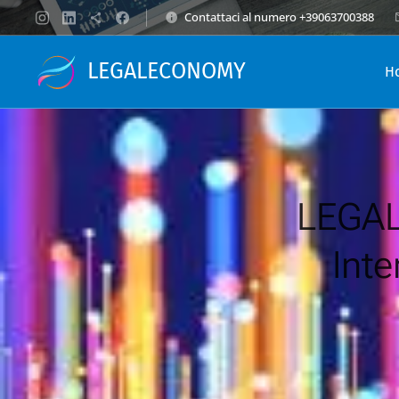
Contattaci al numero +39063700388
LEGALECONOMY
H
LEGA
Inte