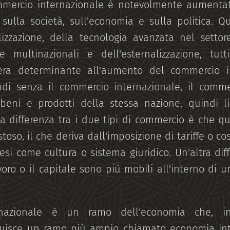
mercio internazionale è notevolmente aumentata
 sulla società, sull'economia e sulla politica. 
alizzazione, della tecnologia avanzata nel settore
le multinazionali e dell'esternalizzazione, tu
era determinante all'aumento del commercio i
indi senza il commercio internazionale, il comm
beni e prodotti della stessa nazione, quindi l
a differenza tra i due tipi di commercio è che qu
oso, il che deriva dall'imposizione di tariffe o cos
aesi come cultura o sistema giuridico. Un'altra diff
voro o il capitale sono più mobili all'interno di
rnazionale è un ramo dell'economia che, in
ituisce un ramo più ampio chiamato economia int