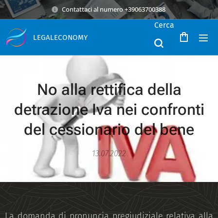
Contattaci al numero +39063700388
Cerca
LEGALECONOMY
No alla rettifica della
detrazione Iva nei confronti
del cessionario del bene
13.07.2022
La domanda di pronuncia pregiudiziale relativa alla