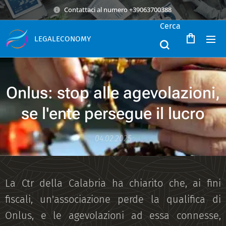
Contattaci al numero +39063700388
Cerca
LEGALECONOMY
Onlus: stop alle agevolazioni,
se l'ente persegue il lucro
04.02.2025
La Ctr della Calabria ha chiarito che, ai fini
fiscali, un'associazione perde la qualifica di
Onlus, e le agevolazioni ad essa connesse,