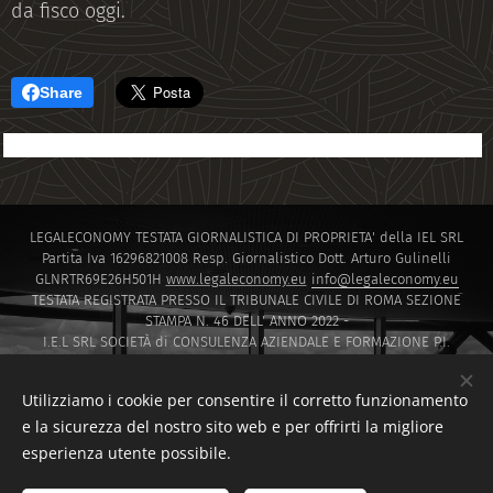
da fisco oggi.
Share
LEGALECONOMY TESTATA GIORNALISTICA DI PROPRIETA' della IEL SRL
Partita Iva 16296821008 Resp. Giornalistico Dott. Arturo Gulinelli
GLNRTR69E26H501H
www.legaleconomy.eu
info@legaleconomy.eu
TESTATA REGISTRATA PRESSO IL TRIBUNALE CIVILE DI ROMA SEZIONE
STAMPA N. 46 DELL' ANNO 2022 -
I.E.L SRL SOCIETÀ di CONSULENZA AZIENDALE E FORMAZIONE P.I.
16296821008 PEC
IELSRL2021@PEC.IT
I.E.L. SRL SOCIETÀ di Capitali ISCRITTA PRESSO LA CAMERA DI COMMERCIO
Utilizziamo i cookie per consentire il corretto funzionamento
DI ROMA SOCIETA' A RESPONSABILITA' LIMITATA NUMERO REA 1647601
e la sicurezza del nostro sito web e per offrirti la migliore
Via Montello 30 00195 Roma
esperienza utente possibile.
Sito creato da F.D.T CONSULTING di Francesco Di Tommaso
www.fdtconsulting.eu