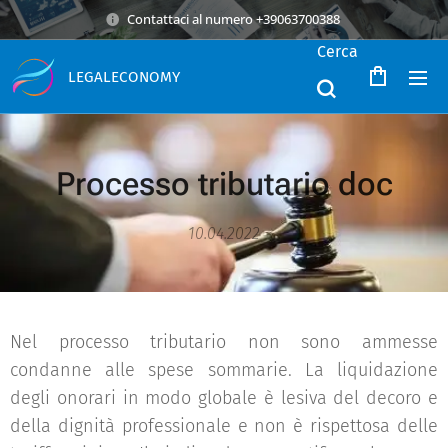
Contattaci al numero +39063700388
Cerca
LEGALECONOMY
Processo tributario doc
10.04.2022
Nel processo tributario non sono ammesse
condanne alle spese sommarie. La liquidazione
degli onorari in modo globale è lesiva del decoro e
della dignità professionale e non è rispettosa delle