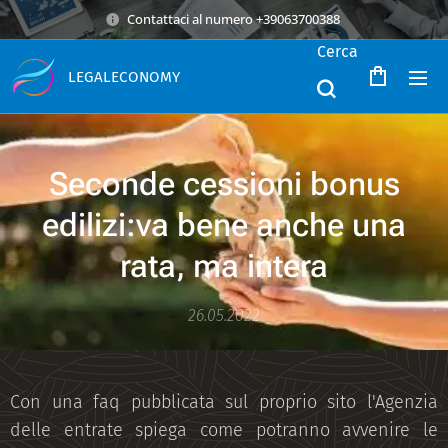
Contattaci al numero +39063700388
Cerca
LEGALECONOMY
Seconde cessioni bonus
edilizi:va bene anche una
rata, ma intera
26.05.2022
Con una faq pubblicata sul proprio sito l'Agenzia
delle entrate spiega come potranno avvenire le