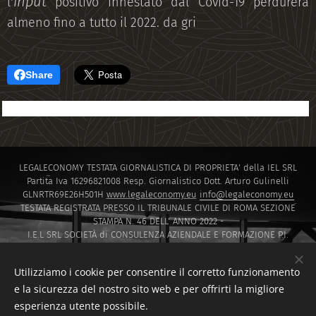
input
l'
positivo innestato dal Covid-19 perdurerà
almeno fino a tutto il 2022. da gri
Share
LEGALECONOMY TESTATA GIORNALISTICA DI PROPRIETA' della IEL SRL
Partita Iva 16296821008 Resp. Giornalistico Dott. Arturo Gulinelli
GLNRTR69E26H501H
www.legaleconomy.eu
info@legaleconomy.eu
TESTATA REGISTRATA PRESSO IL TRIBUNALE CIVILE DI ROMA SEZIONE
STAMPA N. 46 DELL' ANNO 2022 -
I.E.L SRL SOCIETÀ di CONSULENZA AZIENDALE E FORMAZIONE P.I.
16296821008 PEC
IELSRL2021@PEC.IT
I.E.L. SRL SOCIETÀ di Capitali ISCRITTA PRESSO LA CAMERA DI COMMERCIO
Utilizziamo i cookie per consentire il corretto funzionamento
DI ROMA SOCIETA' A RESPONSABILITA' LIMITATA NUMERO REA 1647601
e la sicurezza del nostro sito web e per offrirti la migliore
Via Montello 30 00195 Roma
esperienza utente possibile.
Sito creato da F.D.T CONSULTING di Francesco Di Tommaso