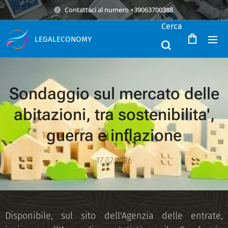
Contattaci al numero +39063700388
Cerca
LEGALECONOMY
Sondaggio sul mercato delle
abitazioni, tra sostenibilita',
guerra e inflazione
17.02.2026
Disponibile, sul sito dell'Agenzia delle entrate,