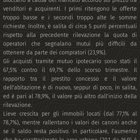
bloccano a causa del mancato accordo sul prezzo tra
venditori e acquirenti. I primi ritengono le offerte
troppo basse e i secondi troppo alte le somme
richieste. Inoltre, è salita di circa 5 punti percentuali
rispetto alla precedente rilevazione la quota di
operatori che segnalano mutui più difficili da
ottenere da parte dei compratori (23,9%).
Gli acquisti tramite mutuo ipotecario sono stati il
67,5% contro il 69,7% dello scorso trimestre. Il
rapporto tra il prestito concesso e il valore
dell'abitazione è di nuovo, seppur di poco, in salita,
ed è pari al 78,9%, il valore più altro dall'inizio della
rilevazione.
Lieve crescita per gli immobili locati (dal 77,1% al
78,7%), mentre rallentano i valori dei canoni anche
se il saldo resta positivo. In particolare, l'aumento