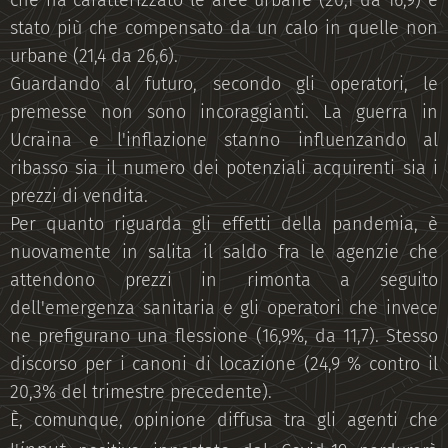
che ha caratterizzato le aree urbane (20,1 da 16,9) è
stato più che compensato da un calo in quelle non
urbane (21,4 da 26,6).
Guardando al futuro, secondo gli operatori, le
premesse non sono incoraggianti. La guerra in
Ucraina e l'inflazione stanno influenzando al
ribasso sia il numero dei potenziali acquirenti sia i
prezzi di vendita.
Per quanto riguarda gli effetti della pandemia, è
nuovamente in salita il saldo fra le agenzie che
attendono prezzi in rimonta a seguito
dell'emergenza sanitaria e gli operatori che invece
ne prefigurano una flessione (16,9%, da 11,7). Stesso
discorso per i canoni di locazione (24,9 % contro il
20,3% del trimestre precedente).
È, comunque, opinione diffusa tra gli agenti che