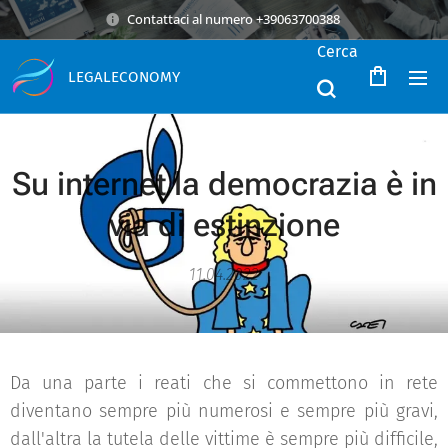
Contattaci al numero +39063700388
Cerca
LEGALECONOMY
Su internet la democrazia è in
via di estinzione
11.04.2022
Da una parte i reati che si commettono in rete
diventano sempre più numerosi e sempre più gravi,
dall'altra la tutela delle vittime è sempre più difficile,