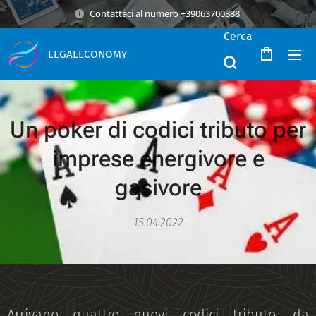
Contattaci al numero +39063700388
Cerca
LEGALECONOMY
Un poker di codici tributo per
imprese energivore e
gasivore
15.04.2022
Arrivano quattro nuovi codici tributo, da