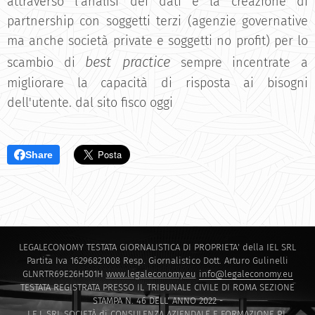
attraverso l'analisi dei dati e la creazione di
partnership con soggetti terzi (agenzie governative
ma anche società private e soggetti no profit) per lo
best practice
scambio di
sempre incentrate a
migliorare la capacità di risposta ai bisogni
dell'utente. dal sito fisco oggi
Share
LEGALECONOMY TESTATA GIORNALISTICA DI PROPRIETA' della IEL SRL
Partita Iva 16296821008 Resp. Giornalistico Dott. Arturo Gulinelli
GLNRTR69E26H501H
www.legaleconomy.eu
info@legaleconomy.eu
TESTATA REGISTRATA PRESSO IL TRIBUNALE CIVILE DI ROMA SEZIONE
STAMPA N. 46 DELL' ANNO 2022 -
I.E.L SRL SOCIETÀ di CONSULENZA AZIENDALE E FORMAZIONE P.I.