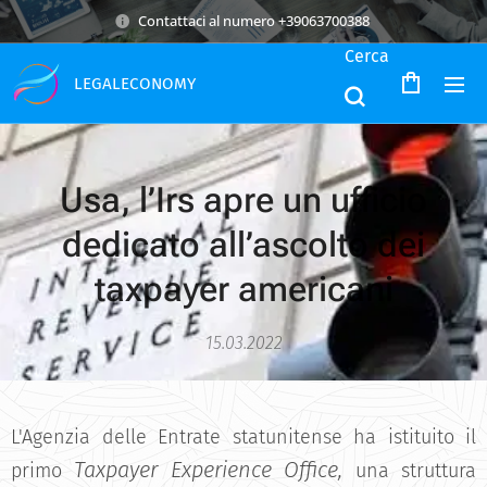
Contattaci al numero +39063700388
Cerca
LEGALECONOMY
Usa, l’Irs apre un ufficio
dedicato all’ascolto dei
taxpayer americani
15.03.2022
L'Agenzia delle Entrate statunitense ha istituito il
Taxpayer Experience Office,
primo
una struttura