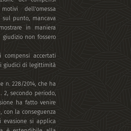
motivi dell'omessa
, sul punto, mancava
imostrare in maniera
n giudizio non fossero
i compensi accertati
 giudici di legittimità
le n. 228/2014, che ha
n. 2, secondo periodo,
sione ha fatto venire
le, con la conseguenza
i evasione si applica
sa è estendibile alla