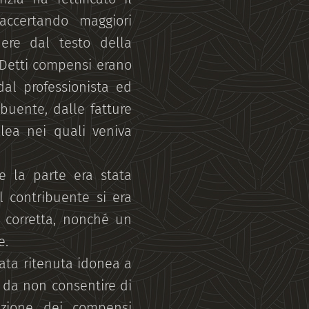
 accertando maggiori
ere dal testo della
. Detti compensi erano
 dal professionista ed
ribuente, dalle fatture
lea nei quali veniva
e la parte era stata
l contribuente si era
e corretta, nonché un
e.
tata ritenuta idonea a
 da non consentire di
razione dei compensi