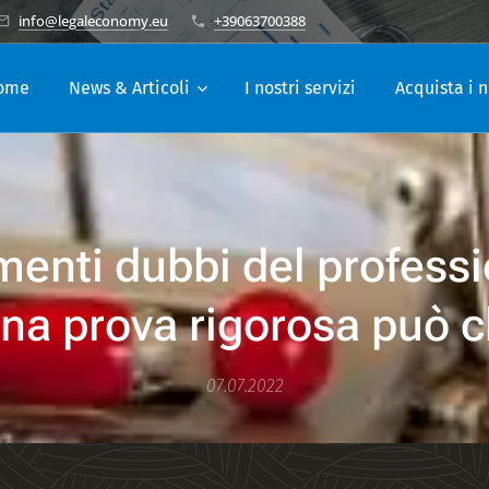
info@legaleconomy.eu
+39063700388
ome
News & Articoli
I nostri servizi
Acquista i n
enti dubbi del professi
na prova rigorosa può c
07.07.2022