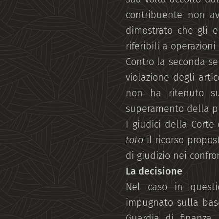
contribuente non av
dimostrato che gli el
riferibili a operazioni
Contro la seconda se
violazione degli arti
non ha ritenuto su
superamento della pr
I giudici della Cort
toto
il ricorso propo
di giudizio nei confro
La decisione
Nel caso in questi
impugnato sulla base
Guardia di finanza. Al