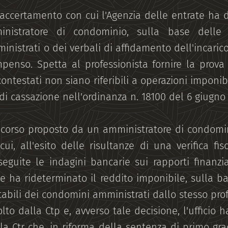
d'accertamento con cui l'Agenzia delle entrate ha 
ministratore di condominio, sulla base delle
nistrati o dei verbali di affidamento dell'incaric
penso. Spetta al professionista fornire la prova 
contestati non siano riferibili a operazioni imponibi
di cassazione nell'ordinanza n. 18100 del 6 giugno
l ricorso proposto da un amministratore di condomi
ui, all'esito delle risultanze di una verifica fis
eguite le indagini bancarie sui rapporti finanzia
te ha rideterminato il reddito imponibile, sulla b
abili dei condomini amministrati dallo stesso prof
olto dalla Ctp e, avverso tale decisione, l'ufficio
la Ctr che, in riforma della sentenza di primo gra