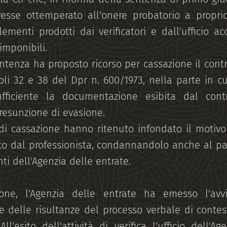
esse ottemperato all'onere probatorio a propri
ementi prodotti dai verificatori e dall'ufficio a
 imponibili.
ntenza ha proposto ricorso per cassazione il con
coli 32 e 38 del Dpr n. 600/1973, nella parte in cu
fficiente la documentazione esibita dal contr
esunzione di evasione.
e di cassazione hanno ritenuto infondato il motiv
sto dal professionista, condannandolo anche al 
nti dell'Agenzia delle entrate.
one, l'Agenzia delle entrate ha emesso l'avv
 delle risultanze del processo verbale di contes
l'esito dell'attività di verifica l'ufficio dell'Ag