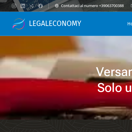
Contattaci al numero +39063700388
LEGALECONOMY
H
Versam
Solo u