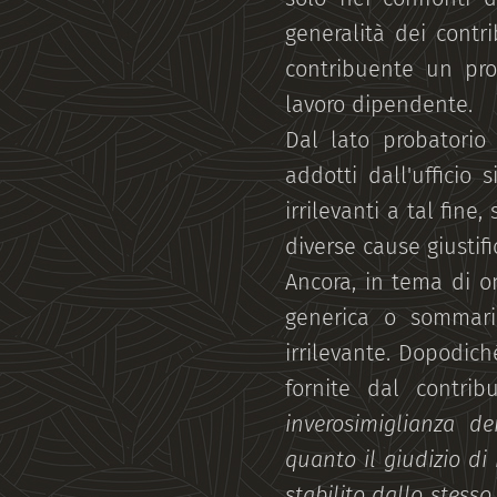
generalità dei contr
contribuente un prof
lavoro dipendente.
Dal lato probatorio 
addotti dall'ufficio
irrilevanti a tal fine
diverse cause giustific
Ancora, in tema di o
generica o sommari
irrilevante. Dopodiché
fornite dal contrib
inverosimiglianza de
quanto il giudizio di 
stabilito dallo stesso