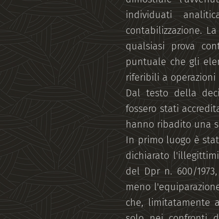
individuati anali
contabilizzazione. 
qualsiasi prova con
puntuale che gli elem
riferibili a operazioni
Dal testo della dec
fossero stati accredit
hanno ribadito una se
In primo luogo è stat
dichiarato l'illegitt
del Dpr n. 600/1973,
meno l'equiparazione 
che, limitatamente a
solo nei confronti d