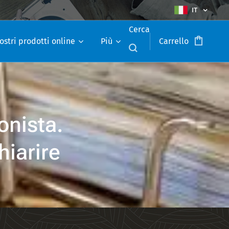
IT
Cerca
ostri prodotti online
Più
Carrello
onista.
hiarire