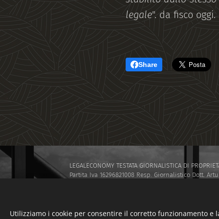
legale
". da fisco oggi.
Share
LEGALECONOMY TESTATA GIORNALISTICA DI PROPRIETA'
Partita Iva 16296821008 Resp. Giornalistico Dott. Artu
GLNRTR69E26H501H
www.legaleconomy.eu
info@leg
TESTATA REGISTRATA PRESSO IL TRIBUNALE CIVILE DI
I.E.L SRL SOCIETÀ di CONSULENZA AZIENDALE E FORM
Utilizziamo i cookie per consentire il corretto funzionamento e l
I.E.L. SRL SOCIETÀ di Capitali ISCRITTA PRESSO LA