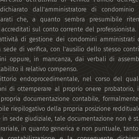
dichiarato dall'amministratore di condominio
arati che, a quanto sembra presumibile riten
 accreditati sul conto corrente del professionista
a attività di gestione dei condomini amministrati
n sede di verifica, con l'ausilio dello stesso cont
i oppure, in mancanza, dai verbali di assemb
stabilito il relativo compenso.
ittorio endoprocedimentale, nel corso del qual
ni di ottemperare al proprio onere probatorio, i
a propria documentazione contabile, formalment
ile riepilogativo della propria posizione redditual
e in sede giudiziale, tale documentazione non è s
erariale, in quanto generica e non puntuale, tanto
ta contabilizzazione e la conseguente dichia