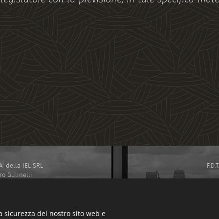
 della IEL SRL
F.D
ro Gulinelli
aleconomy.eu
 ROMA SEZIONE STAMPA N. 46 DELL' ANNO 2022 -
AZIONE P.I. 16296821008 PEC
IELSRL2021@PEC.IT
a sicurezza del nostro sito web e
 CAMERA DI COMMERCIO DI ROMA SOCIETA' A RESPONSABILITA' LIMITATA