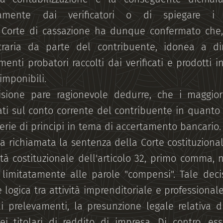
ticamente dai verificatori o di spiegare i 
La Corte di cassazione ha dunque confermato che
traria da parte del contribuente, idonea a d
enti probatori raccolti dai verificati e prodotti i
 imponibili.
isione pare ragionevole dedurre, che i maggior
ati sul conto corrente del contribuente in quanto i
rie di principi in tema di accertamento bancario.
a richiamata la sentenza della Corte costituziona
imità costituzionale dell'articolo 32, primo comma, 
 limitatamente alle parole "compensi". Tale deci
logica tra attività imprenditoriale e professiona
i prelevamenti, la presunzione legale relativa d
ei titolari di reddito di impresa. Di contro, es