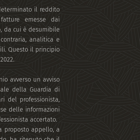
determinato il reddito
 fatture emesse dai
o, da cui è desumibile
contraria, analitica e
li. Questo il principio
 2022.
nio avverso un avviso
cale della Guardia di
ri del professionista,
ase delle informazioni
essionista accertato.
 ha proposto appello, a
do, ha ritenuto che il