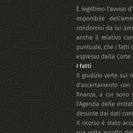
È legittimo l'avviso 
imponibile dell'am
condomini da lui ammi
anche il relativo com
puntuale, che i fatti 
espresso dalla Corte 
I fatti
Il giudizio verte su
d'accertamento con c
finanza, a cui sono s
l'Agenzia delle entra
desunte dai dati cont
Il ricorso è stato acc
sua volta accolto dal