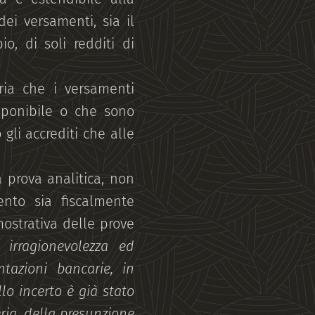
ei versamenti, sia il
o, di soli redditi di
oria che i versamenti
imponibile o che sono
 gli accrediti che alle
 prova analitica, non
nto sia fiscalmente
imostrativa delle prove
 irragionevolezza ed
ntazioni bancarie, in
llo incerto è già stato
eria, della presunzione