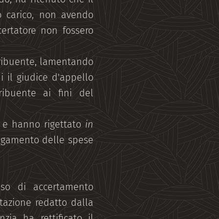
o carico, non avendo
ccertatore non fossero
tribuente, lamentando
i il giudice d'appello
ibuente ai fini del
o e hanno rigettato
in
pagamento delle spese
iso di accertamento
tazione redatto dalla
enzia ha rettificato il