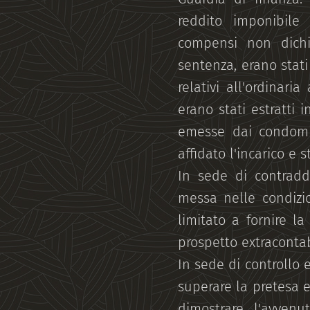
reddito imponibile 
compensi non dichi
sentenza, erano stati
relativi all'ordinari
erano stati estratti i
emesse dai condomin
affidato l'incarico e 
In sede di contradd
messa nelle condizio
limitato a fornire l
prospetto extracontab
In sede di controllo 
superare la pretesa 
dimostrare l'avvenu