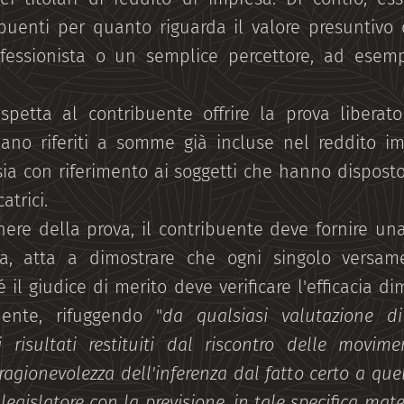
ibuenti per quanto riguarda il valore presuntivo d
essionista o un semplice percettore, ad esempi
spetta al contribuente offrire la prova liberat
 siano riferiti a somme già incluse nel reddito 
, sia con riferimento ai soggetti che hanno disposto
atrici.
nere della prova, il contribuente deve fornire una
a, atta a dimostrare che ogni singolo versame
 il giudice di merito deve verificare l'efficacia d
uente, rifuggendo "
da qualsiasi valutazione di
i risultati restituiti dal riscontro delle movime
ragionevolezza dell'inferenza dal fatto certo a que
 legislatore con la previsione, in tale specifica mat